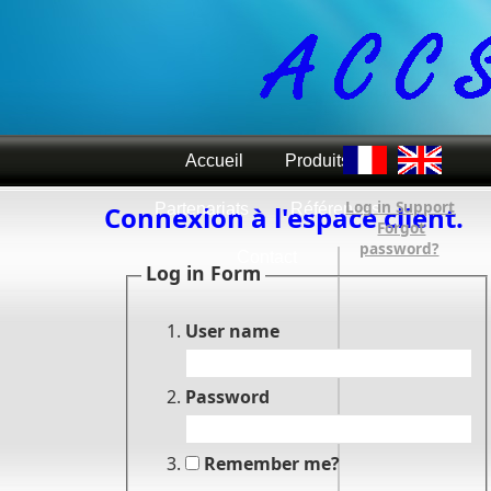
Accueil
Produits
Log in Support
Connexion à l'espace client.
Partenariats
Références
Forgot
password?
Contact
Log in Form
User name
Password
Remember me?