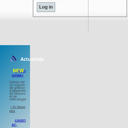
Actualités
NEW
LOGICIEL
GAMAC
Gamac est
un logiciel
de gestion
d'appareils
de mesure
et de
métrologie
> En Savoir
plus
LOGICIEL
AC-